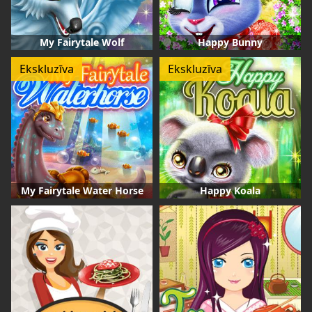
My Fairytale Wolf
Happy Bunny
Ekskluzīva
Ekskluzīva
My Fairytale Water Horse
Happy Koala