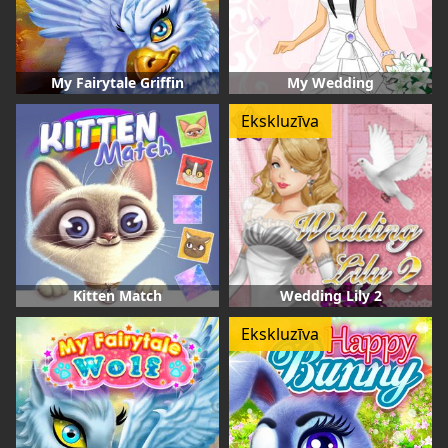
My Fairytale Griffin
My Wedding
Ekskluzīva
Kitten Match
Wedding Lily 2
Ekskluzīva