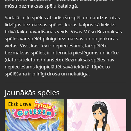
mūsu bezmaksas spēļu katalogā.
Sadaļā Leļļu spēles atradīsi šo spēli un daudzas citas
līdzīgas bezmaksas spēles, kuras kalpos kā lielisks
brīvā laika pavadīšanas veids. Visas Mūsu Bezmaksas
spēles var spēlēt pilnīgi bez maksas un no jebkuras
vietas. Viss, kas Tev ir nepieciešams, lai spēlētu
bezmaksas spēles, ir interneta pieslēgums un ierīce
(dators/telefons/planšete). Bezmaksas spēles nav
nepieciešams lejupielādēt savā iekārtā, tāpēc to
spēlēšana ir pilnīgi droša un nekaitīga.
Jaunākās spēles
Ekskluzīva