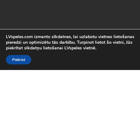
LVspeles.com izmanto sīkdatnes, lai uzlabotu vietnes lietošanas
pieredzi un optimizētu tās darbību. Turpinot lietot šo vietni, Jūs
piekrītat sīkdatņu lietošanai LVspeles vietnē.
Piekrist
Labākās Online Bezmaksas spēles
LVspeles.com piedāvā lielāko bezmaksas online spēļu izvēli
Latvijā. Mēs esam apkopojuši visas interesantākās un