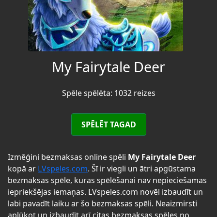
My Fairytale Deer
Spēle spēlēta: 1032 reizes
SPĒLĒT TAGAD
Izmēģini bezmaksas online spēli
My Fairytale Deer
kopā ar
LVspeles.com
. Šī ir viegli un ātri apgūstama
bezmaksas spēle, kuras spēlēšanai nav nepieciešamas
iepriekšējas iemaņas. LVspeles.com novēl izbaudīt un
labi pavadīt laiku ar šo bezmaksas spēli. Neaizmirsti
aplūkot un izbaudīt arī citas bezmaksas spēles no