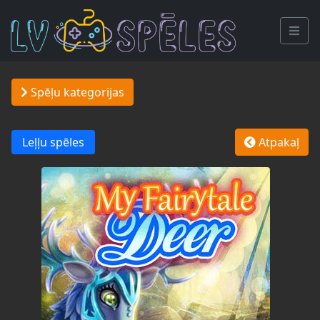
Spēļu kategorijas
Leļļu spēles
Atpakaļ