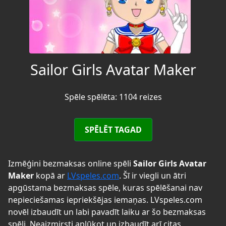
Sailor Girls Avatar Maker
Spēle spēlēta: 1104 reizes
SPĒLĒT TAGAD
Izmēģini bezmaksas online spēli
Sailor Girls Avatar
Maker
kopā ar
LVspeles.com
. Šī ir viegli un ātri
apgūstama bezmaksas spēle, kuras spēlēšanai nav
nepieciešamas iepriekšējas iemaņas. LVspeles.com
novēl izbaudīt un labi pavadīt laiku ar šo bezmaksas
spēli. Neaizmirsti aplūkot un izbaudīt arī citas