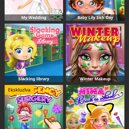
My Wedding
Baby Lily Sick Day
Slacking library
Winter Makeup
Ekskluzīva