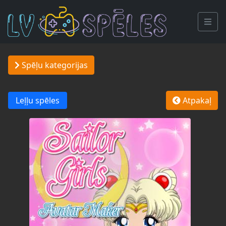
Spēļu kategorijas
Leļļu spēles
Atpakaļ