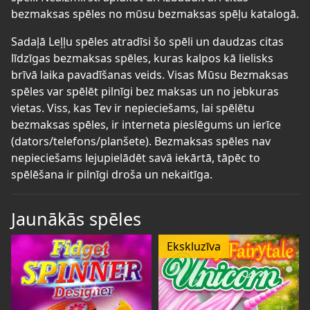
bezmaksas spēles no mūsu bezmaksas spēļu katalogā.
Sadaļā Leļļu spēles atradīsi šo spēli un daudzas citas
līdzīgas bezmaksas spēles, kuras kalpos kā lielisks
brīvā laika pavadīšanas veids. Visas Mūsu Bezmaksas
spēles var spēlēt pilnīgi bez maksas un no jebkuras
vietas. Viss, kas Tev ir nepieciešams, lai spēlētu
bezmaksas spēles, ir interneta pieslēgums un ierīce
(dators/telefons/planšete). Bezmaksas spēles nav
nepieciešams lejupielādēt savā iekārtā, tāpēc to
spēlēšana ir pilnīgi droša un nekaitīga.
Jaunākās spēles
Ekskluzīva