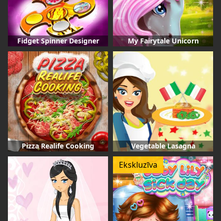
Fidget Spinner Designer
My Fairytale Unicorn
Pizza Realife Cooking
Vegetable Lasagna
Ekskluzīva