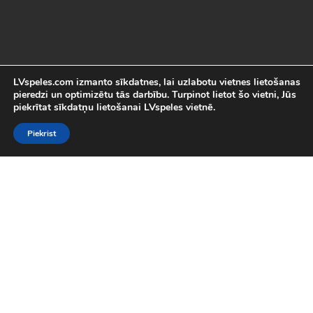
LVspeles.com izmanto sīkdatnes, lai uzlabotu vietnes lietošanas
pieredzi un optimizētu tās darbību. Turpinot lietot šo vietni, Jūs
piekrītat sīkdatņu lietošanai LVspeles vietnē.
Piekrist
Labākās Online Bezmaksas spēles
LVspeles.com piedāvā lielāko bezmaksas online spēļu izvēli
Latvijā. Mēs esam apkopojuši visas interesantākās un