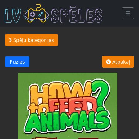
Spēļu kategorijas
Puzles
Atpakaļ