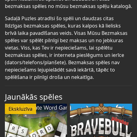
bezmaksas spēles no mūsu bezmaksas spēļu katalogā.
Sadaļā Puzles atradīsi šo spēli un daudzas citas
līdzīgas bezmaksas spēles, kuras kalpos kā lielisks
brīvā laika pavadīšanas veids. Visas Mūsu Bezmaksas
spēles var spēlēt pilnīgi bez maksas un no jebkuras
vietas. Viss, kas Tev ir nepieciešams, lai spēlētu
bezmaksas spēles, ir interneta pieslēgums un ierīce
(dators/telefons/planšete). Bezmaksas spēles nav
nepieciešams lejupielādēt savā iekārtā, tāpēc to
spēlēšana ir pilnīgi droša un nekaitīga.
Jaunākās spēles
Ekskluzīva