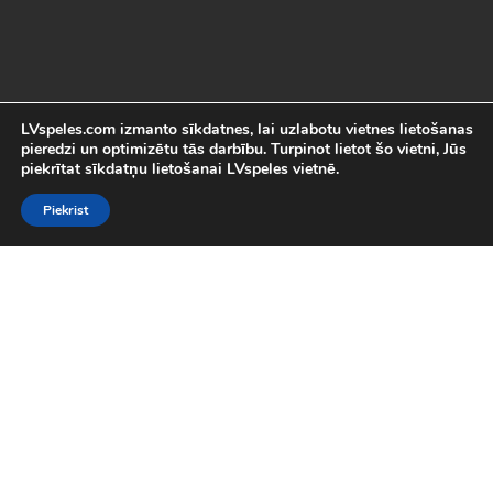
LVspeles.com izmanto sīkdatnes, lai uzlabotu vietnes lietošanas
pieredzi un optimizētu tās darbību. Turpinot lietot šo vietni, Jūs
piekrītat sīkdatņu lietošanai LVspeles vietnē.
Piekrist
Labākās Online Bezmaksas spēles
LVspeles.com piedāvā lielāko bezmaksas online spēļu izvēli
Latvijā. Mēs esam apkopojuši visas interesantākās un