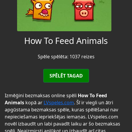
How To Feed Animals
Spēle spēlēta: 1037 reizes
SPĒLĒT TAGAD
Izmēģini bezmaksas online spēli
How To Feed
Animals
kopā ar
LVspeles.com
. Šī ir viegli un ātri
apgūstama bezmaksas spēle, kuras spēlēšanai nav
nepieciešamas iepriekšējas iemaņas. LVspeles.com
novēl izbaudīt un labi pavadīt laiku ar šo bezmaksas
spēli. Neaizmirsti aplūkot un izbaudīt arī citas