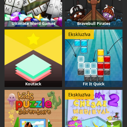
Ultimate Word Games
Bravebull Pirates
Ekskluzīva
Koutack
Fit It Quick
Ekskluzīva