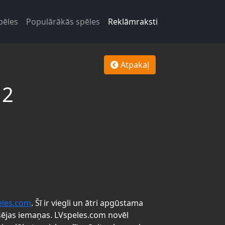
pēles
Populārākās spēles
Reklāmraksti
Atpakaļ
 2
eles.com
. Šī ir viegli un ātri apgūstama
šējas iemaņas. LVspeles.com novēl