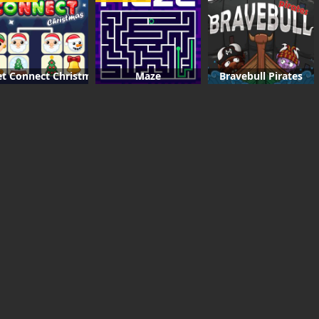
t Connect Christmas
Maze
Bravebull Pirates