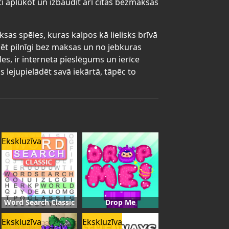
ti aplūkot un izbaudīt arī citas bezmaksas
sas spēles, kuras kalpos kā lielisks brīvā
ēt pilnīgi bez maksas un no jebkuras
les, ir interneta pieslēgums un ierīce
lejupielādēt savā iekārtā, tāpēc to
Ekskluzīva
Word Search Classic
Drop Me
Ekskluzīva
Ekskluzīva