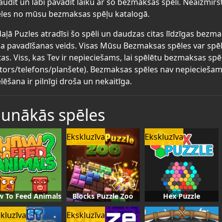
audīt un labi pavadīt laiku ar šo bezmaksas spēli. Neaizmirs
les no mūsu bezmaksas spēļu katalogā.
aļā Puzles atradīsi šo spēli un daudzas citas līdzīgas bezmak
ka pavadīšanas veids. Visas Mūsu Bezmaksas spēles var spēl
tas. Viss, kas Tev ir nepieciešams, lai spēlētu bezmaksas spē
tors/telefons/planšete). Bezmaksas spēles nav nepieciešams 
lēšana ir pilnīgi droša un nekaitīga.
aunākās spēles
Ekskluzīva
Ekskluzīva
 To Feed Animals
Blocks Puzzle Zoo
Hex Puzzle
kluzīva
Ekskluzīva