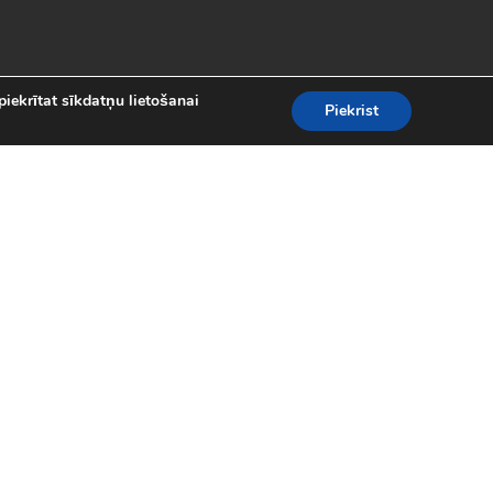
piekrītat sīkdatņu lietošanai
Piekrist
es
teresantākās un aizraujošākās bezmaksas
kolekcijā atradīsi visas populārākās
 motociklu sacīkšu spēlēm.
spēles (24)
|
Līniju spēles (62)
|
iplayer spēles (8)
|
Puzles (98)
|