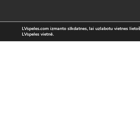
LVspeles.com izmanto sīkdatnes, lai uzlabotu vietnes lietoša
LVspeles vietnē.
L
LVspeles.com piedāvā lielāko bezmaksas
spēles internetā. Pie mums Tu atrad
bezmaksas spēles internet
Bezmaksas spēles
|
Populārākās 
Sacīkšu spēles (29)
|
Vasaras spēles