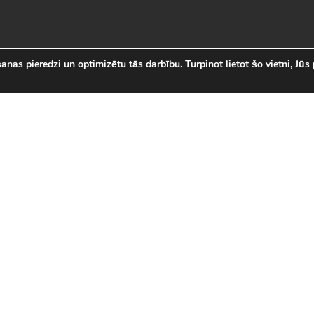
nas pieredzi un optimizētu tās darbību. Turpinot lietot šo vietni, Jūs 
abākās Online Bezmaksas spēl
 online spēļu izvēli Latvijā. Mēs esam apkopojuši visas in
īsi savas mīļākās bezmaksas spēles internetā. LVspeles.com 
ā, sākot ar Sudako un Solitaire un beidzot ar modernām 3D
spēles
|
Jaunākās spēles
|
3D spēles (28)
|
Futbola 
 (23)
|
Leļļu spēles (113)
|
Sporta spēles (23)
|
Mult