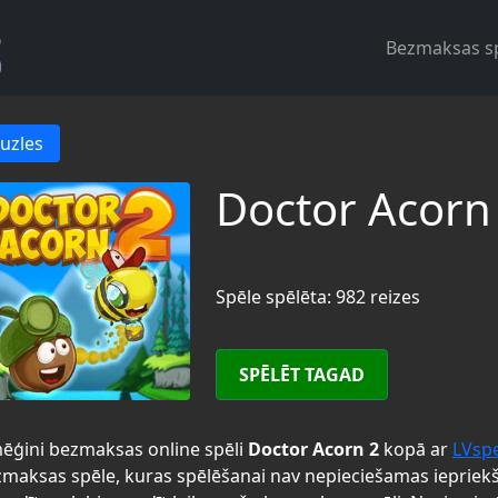
Bezmaksas s
uzles
Doctor Acorn
Spēle spēlēta: 982 reizes
SPĒLĒT TAGAD
ēģini bezmaksas online spēli
Doctor Acorn 2
kopā ar
LVsp
maksas spēle, kuras spēlēšanai nav nepieciešamas iepriek