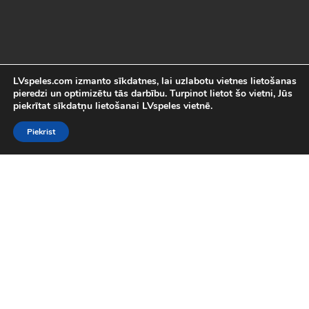
LVspeles.com izmanto sīkdatnes, lai uzlabotu vietnes lietošanas
pieredzi un optimizētu tās darbību. Turpinot lietot šo vietni, Jūs
piekrītat sīkdatņu lietošanai LVspeles vietnē.
Piekrist
Labākās Online Bezmaksas spēles
LVspeles.com piedāvā lielāko bezmaksas online spēļu izvēli
Latvijā. Mēs esam apkopojuši visas interesantākās un