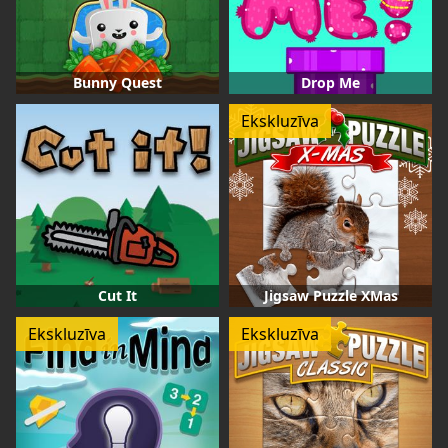
Bunny Quest
Drop Me
Ekskluzīva
Cut It
Jigsaw Puzzle XMas
Ekskluzīva
Ekskluzīva