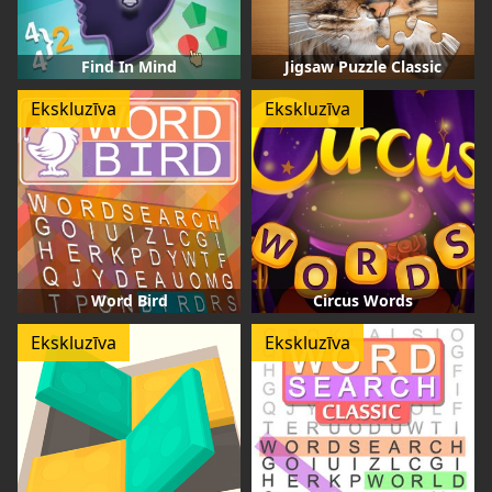
Find In Mind
Jigsaw Puzzle Classic
Ekskluzīva
Ekskluzīva
Word Bird
Circus Words
Ekskluzīva
Ekskluzīva