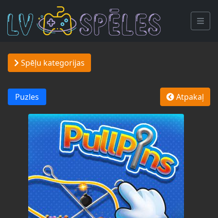
Spēļu kategorijas
Puzles
Atpakaļ