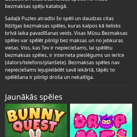
bezmaksas spēļu katalogā.
Sadaļā Puzles atradīsi šo spēli un daudzas citas
līdzīgas bezmaksas spēles, kuras kalpos kā lielisks
brīvā laika pavadīšanas veids. Visas Mūsu Bezmaksas
spēles var spēlēt pilnīgi bez maksas un no jebkuras
vietas. Viss, kas Tev ir nepieciešams, lai spēlētu
bezmaksas spēles, ir interneta pieslēgums un ierīce
(dators/telefons/planšete). Bezmaksas spēles nav
nepieciešams lejupielādēt savā iekārtā, tāpēc to
spēlēšana ir pilnīgi droša un nekaitīga.
Jaunākās spēles