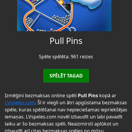
Pull Pins
Spēle spēlēta: 961 reizes
SPĒLĒT TAGAD
Izmēģini bezmaksas online spēli
Pull Pins
kopā ar
LVspeles.com
. Šī ir viegli un ātri apgūstama bezmaksas
spēle, kuras spēlēšanai nav nepieciešamas iepriekšējas
iemaņas. LVspeles.com novēl izbaudīt un labi pavadīt
laiku ar šo bezmaksas spēli. Neaizmirsti aplūkot un
izbaudīt arī citas bezmaksas spēles no mūsu