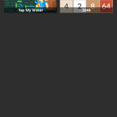
Tap My Water
2048