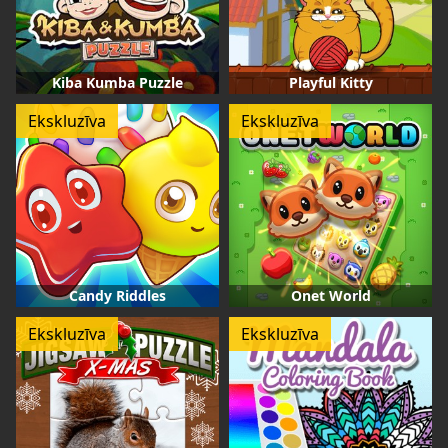
Kiba Kumba Puzzle
Playful Kitty
Ekskluzīva
Ekskluzīva
Candy Riddles
Onet World
Ekskluzīva
Ekskluzīva