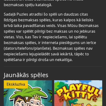
bezmaksas spēļu katalogā.
Sadaļā Puzles atradīsi šo spēli un daudzas citas
līdzīgas bezmaksas spēles, kuras kalpos kā lielisks
brīvā laika pavadīšanas veids. Visas Mūsu Bezmaksas
spēles var spēlēt pilnīgi bez maksas un no jebkuras
vietas. Viss, kas Tev ir nepieciešams, lai spēlētu
bezmaksas spēles, ir interneta pieslēgums un ierīce
(dators/telefons/planšete). Bezmaksas spēles nav
nepieciešams lejupielādēt savā iekārtā, tāpēc to
spēlēšana ir pilnīgi droša un nekaitīga.
Jaunākās spēles
Ekskluzīva