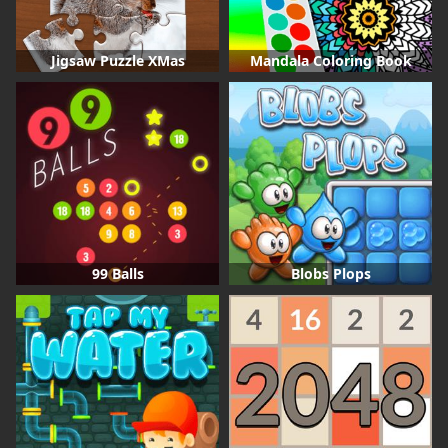
Jigsaw Puzzle XMas
Mandala Coloring Book
99 Balls
Blobs Plops