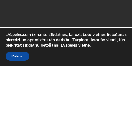
LVspeles.com izmanto sīkdatnes, lai uzlabotu vietnes lietošanas
pieredzi un optimizētu tās darbību. Turpinot lietot šo vietni, Jūs
piekrītat sīkdatņu lietošanai LVspeles vietnē.
Piekrist
Labākās Online Bezmaksas spēles
LVspeles.com piedāvā lielāko bezmaksas online spēļu izvēli
Latvijā. Mēs esam apkopojuši visas interesantākās un