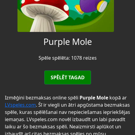
Purple Mole
Spēle spēlēta: 1078 reizes
SPĒLĒT TAGAD
Izmēģini bezmaksas online spēli
Purple Mole
kopā ar
LVspeles.com
. Šī ir viegli un ātri apgūstama bezmaksas
spēle, kuras spēlēšanai nav nepieciešamas iepriekšējas
iemaņas. LVspeles.com novēl izbaudīt un labi pavadīt
laiku ar šo bezmaksas spēli. Neaizmirsti aplūkot un
izbaudīt arī citas bezmaksas spēles no mūsu