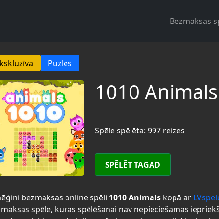
Bezmaksas s
kskluzīva
Puzles
1010 Animals
Spēle spēlēta: 997 reizes
SPĒLĒT TAGAD
ēģini bezmaksas online spēli
1010 Animals
kopā ar
LVspel
maksas spēle, kuras spēlēšanai nav nepieciešamas iepriek