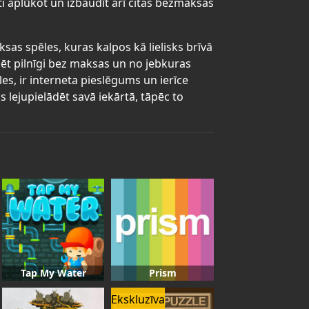
ti aplūkot un izbaudīt arī citas bezmaksas
sas spēles, kuras kalpos kā lielisks brīvā
ēt pilnīgi bez maksas un no jebkuras
les, ir interneta pieslēgums un ierīce
lejupielādēt savā iekārtā, tāpēc to
Tap My Water
Prism
Ekskluzīva