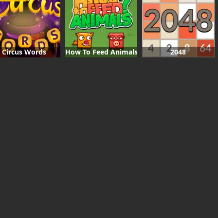
Circus Words
How To Feed Animals
2048