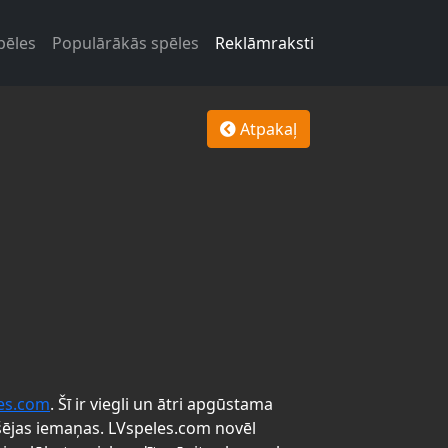
pēles
Populārākās spēles
Reklāmraksti
Atpakaļ
es.com
. Šī ir viegli un ātri apgūstama
šējas iemaņas. LVspeles.com novēl