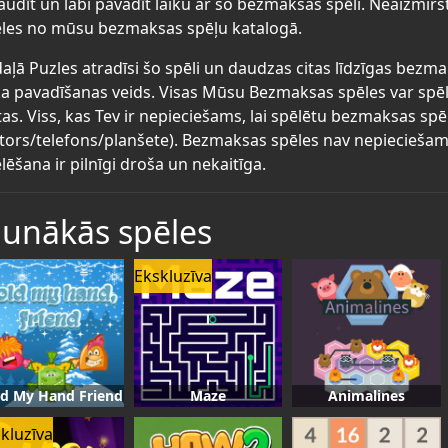
audīt un labi pavadīt laiku ar šo bezmaksas spēli. Neaizmirs
les no mūsu bezmaksas spēļu katalogā.
aļā Puzles atradīsi šo spēli un daudzas citas līdzīgas bezmak
ka pavadīšanas veids. Visas Mūsu Bezmaksas spēles var spēl
tas. Viss, kas Tev ir nepieciešams, lai spēlētu bezmaksas spē
tors/telefons/planšete). Bezmaksas spēles nav nepieciešams 
lēšana ir pilnīgi droša un nekaitīga.
aunākās spēles
Ekskluzīva
d My Hand Friend
Maze
Animalines
kluzīva