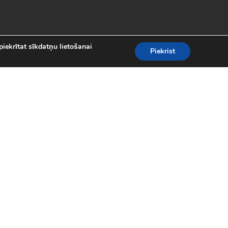
piekrītat sīkdatņu lietošanai
Piekrist
es
teresantākās un aizraujošākās bezmaksas
kolekcijā atradīsi visas populārākās
 motociklu sacīkšu spēlēm.
spēles (24)
|
Līniju spēles (62)
|
iplayer spēles (8)
|
Puzles (98)
|