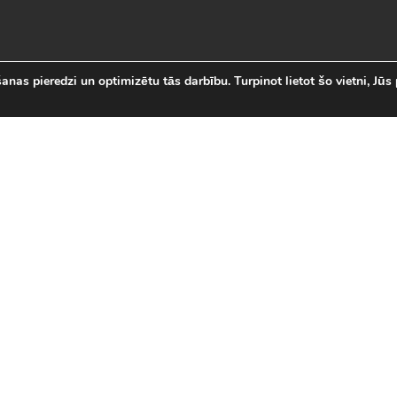
nas pieredzi un optimizētu tās darbību. Turpinot lietot šo vietni, Jūs 
abākās Online Bezmaksas spēl
 online spēļu izvēli Latvijā. Mēs esam apkopojuši visas in
īsi savas mīļākās bezmaksas spēles internetā. LVspeles.com 
ā, sākot ar Sudako un Solitaire un beidzot ar modernām 3D
spēles
|
Jaunākās spēles
|
3D spēles (28)
|
Futbola 
 (23)
|
Leļļu spēles (113)
|
Sporta spēles (23)
|
Mult