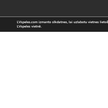
LVspeles.com izmanto sīkdatnes, lai uzlabotu vietnes lietoša
LVspeles vietnē.
L
LVspeles.com piedāvā lielāko bezmaksas
spēles internetā. Pie mums Tu atrad
bezmaksas spēles internet
Bezmaksas spēles
|
Populārākās 
Sacīkšu spēles (29)
|
Vasaras spēles