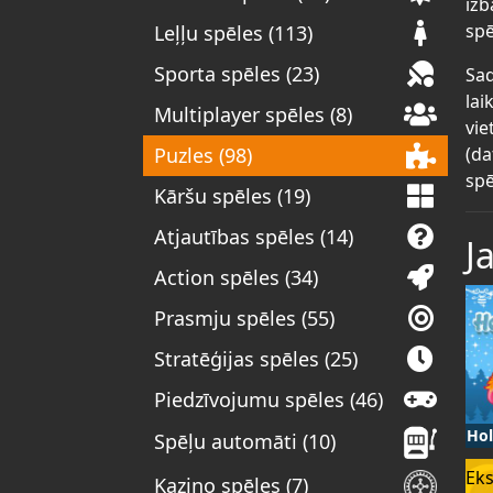
izb
spē
Leļļu spēles (113)
Sporta spēles (23)
Sad
lai
Multiplayer spēles (8)
vie
(da
Puzles (98)
spē
Kāršu spēles (19)
Atjautības spēles (14)
J
Action spēles (34)
Prasmju spēles (55)
Stratēģijas spēles (25)
Piedzīvojumu spēles (46)
Hol
Spēļu automāti (10)
Eks
Kazino spēles (7)