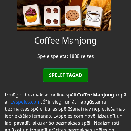
Coffee Mahjong
Spēle spēlēta: 1888 reizes
SPĒLĒT TAGAD
Izmēģini bezmaksas online spēli
Coffee Mahjong
kopā
ar
LVspeles.com
. Šī ir viegli un ātri apgūstama
bezmaksas spēle, kuras spēlēšanai nav nepieciešamas
iepriekšējas iemaņas. LVspeles.com novēl izbaudīt un
labi pavadīt laiku ar šo bezmaksas spēli. Neaizmirsti
aplūkot un izbaudīt arī citas bezmaksas spēles no