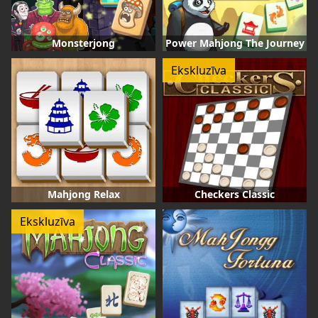
Monsterjong
Power Mahjong The Journey
Ekskluzīva
Mahjong Relax
Checkers Classic
Ekskluzīva