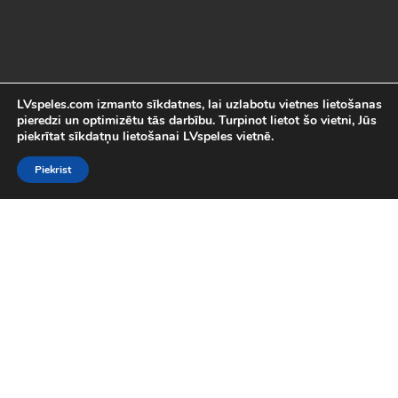
LVspeles.com izmanto sīkdatnes, lai uzlabotu vietnes lietošanas
pieredzi un optimizētu tās darbību. Turpinot lietot šo vietni, Jūs
piekrītat sīkdatņu lietošanai LVspeles vietnē.
Piekrist
Labākās Online Bezmaksas spēles
LVspeles.com piedāvā lielāko bezmaksas online spēļu izvēli
Latvijā. Mēs esam apkopojuši visas interesantākās un