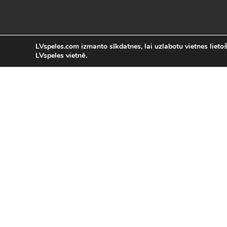
LVspeles.com izmanto sīkdatnes, lai uzlabotu vietnes lietoša
LVspeles vietnē.
L
LVspeles.com piedāvā lielāko bezmaksas
spēles internetā. Pie mums Tu atrad
bezmaksas spēles internet
Bezmaksas spēles
|
Populārākās 
Sacīkšu spēles (29)
|
Vasaras spēles