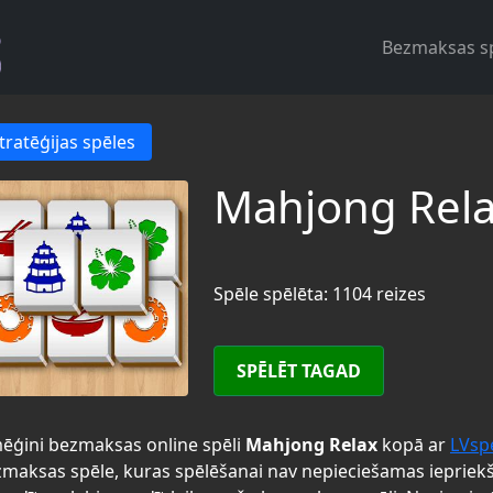
Bezmaksas s
tratēģijas spēles
Mahjong Rel
Spēle spēlēta: 1104 reizes
SPĒLĒT TAGAD
ēģini bezmaksas online spēli
Mahjong Relax
kopā ar
LVsp
maksas spēle, kuras spēlēšanai nav nepieciešamas iepriek