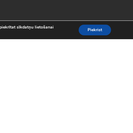
piekrītat sīkdatņu lietošanai
Piekrist
es
teresantākās un aizraujošākās bezmaksas
kolekcijā atradīsi visas populārākās
 motociklu sacīkšu spēlēm.
spēles (24)
|
Līniju spēles (62)
|
iplayer spēles (8)
|
Puzles (98)
|