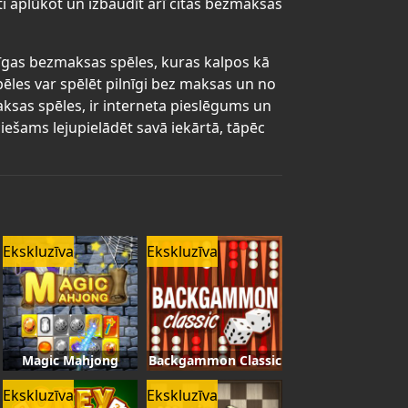
ti aplūkot un izbaudīt arī citas bezmaksas
dzīgas bezmaksas spēles, kuras kalpos kā
pēles var spēlēt pilnīgi bez maksas un no
maksas spēles, ir interneta pieslēgums un
iešams lejupielādēt savā iekārtā, tāpēc
Ekskluzīva
Ekskluzīva
Magic Mahjong
Backgammon Classic
Ekskluzīva
Ekskluzīva