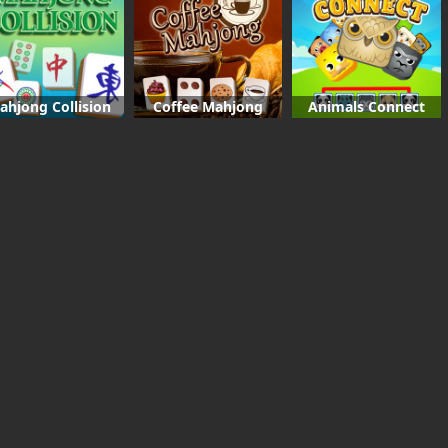
ahjong Collision
Coffee Mahjong
Animals Connect