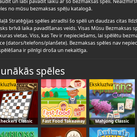
audīt un labi pavadīt laiku ar šo bezmaksas spēli. Neaizmirs
les no mūsu bezmaksas spēļu katalogā.
aļā Stratēģijas spēles atradīsi šo spēli un daudzas citas lī
lisks brīvā laika pavadīšanas veids. Visas Mūsu Bezmaksas s
kuras vietas. Viss, kas Tev ir nepieciešams, lai spēlētu bez
īce (dators/telefons/planšete). Bezmaksas spēles nav nepiec
spēlēšana ir pilnīgi droša un nekaitīga.
aunākās spēles
kluzīva
Ekskluzīva
heckers Classic
Fast Food Takeaway
Mahjong Classic