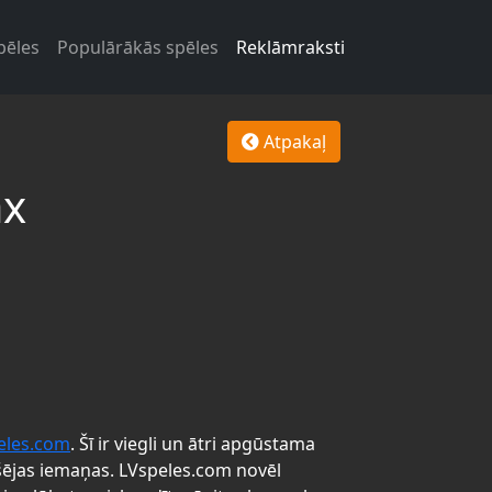
pēles
Populārākās spēles
Reklāmraksti
Atpakaļ
ax
eles.com
. Šī ir viegli un ātri apgūstama
šējas iemaņas. LVspeles.com novēl