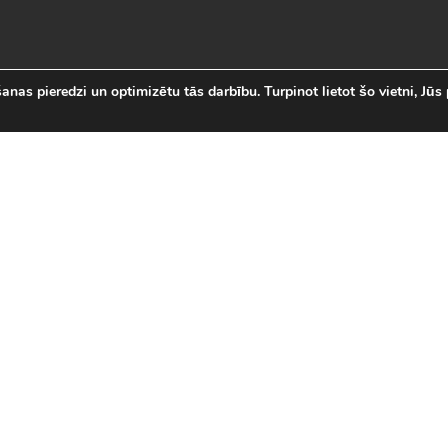
nas pieredzi un optimizētu tās darbību. Turpinot lietot šo vietni, Jūs 
abākās Online Bezmaksas spēl
 online spēļu izvēli Latvijā. Mēs esam apkopojuši visas in
īsi savas mīļākās bezmaksas spēles internetā. LVspeles.com 
ā, sākot ar Sudako un Solitaire un beidzot ar modernām 3D
spēles
|
Jaunākās spēles
|
3D spēles (28)
|
Futbola 
 (23)
|
Leļļu spēles (113)
|
Sporta spēles (23)
|
Mult