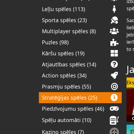
izb
spē
Leļļu spēles (113)
Sporta spēles (23)
Sad
lie
Multiplayer spēles (8)
jeb
ier
Puzles (98)
to 
Kāršu spēles (19)
Atjautības spēles (14)
J
Action spēles (34)
Eks
Prasmju spēles (55)
Stratēģijas spēles (25)
Piedzīvojumu spēles (46)
C
Spēļu automāti (10)
Kazino spēles (7)