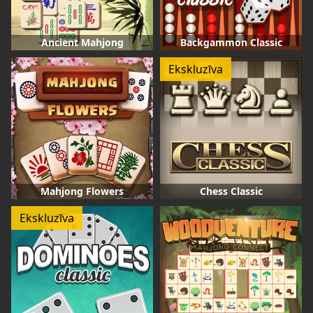
Ancient Mahjong
Backgammon Classic
Ekskluzīva
Mahjong Flowers
Chess Classic
Ekskluzīva