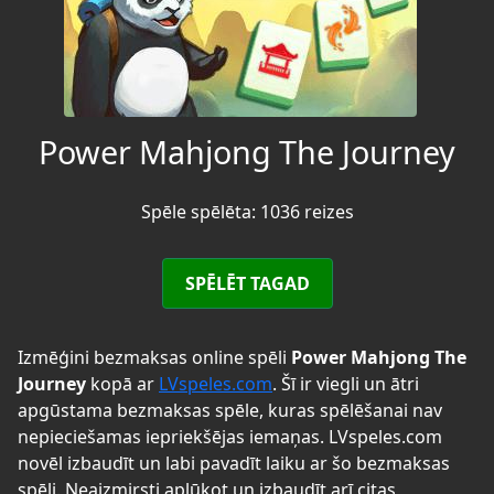
Power Mahjong The Journey
Spēle spēlēta: 1036 reizes
SPĒLĒT TAGAD
Izmēģini bezmaksas online spēli
Power Mahjong The
Journey
kopā ar
LVspeles.com
. Šī ir viegli un ātri
apgūstama bezmaksas spēle, kuras spēlēšanai nav
nepieciešamas iepriekšējas iemaņas. LVspeles.com
novēl izbaudīt un labi pavadīt laiku ar šo bezmaksas
spēli. Neaizmirsti aplūkot un izbaudīt arī citas