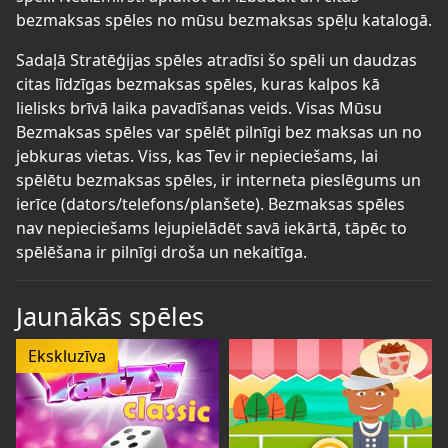
bezmaksas spēles no mūsu bezmaksas spēļu katalogā.
Sadaļā Stratēģijas spēles atradīsi šo spēli un daudzas
citas līdzīgas bezmaksas spēles, kuras kalpos kā
lielisks brīvā laika pavadīšanas veids. Visas Mūsu
Bezmaksas spēles var spēlēt pilnīgi bez maksas un no
jebkuras vietas. Viss, kas Tev ir nepieciešams, lai
spēlētu bezmaksas spēles, ir interneta pieslēgums un
ierīce (dators/telefons/planšete). Bezmaksas spēles
nav nepieciešams lejupielādēt savā iekārtā, tāpēc to
spēlēšana ir pilnīgi droša un nekaitīga.
Jaunākās spēles
Ekskluzīva