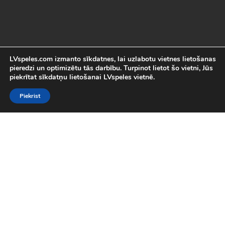
LVspeles.com izmanto sīkdatnes, lai uzlabotu vietnes lietošanas
pieredzi un optimizētu tās darbību. Turpinot lietot šo vietni, Jūs
piekrītat sīkdatņu lietošanai LVspeles vietnē.
Piekrist
Labākās Online Bezmaksas spēles
LVspeles.com piedāvā lielāko bezmaksas online spēļu izvēli
Latvijā. Mēs esam apkopojuši visas interesantākās un