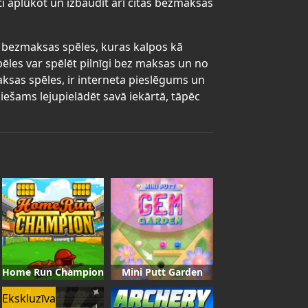
ti aplūkot un izbaudīt arī citas bezmaksas
as bezmaksas spēles, kuras kalpos kā
pēles var spēlēt pilnīgi bez maksas un no
maksas spēles, ir interneta pieslēgums un
iešams lejupielādēt savā iekārtā, tāpēc
Home Run Champion
Mini Putt Garden
Ekskluzīva