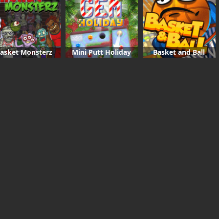
asket Monsterz
Mini Putt Holiday
Basket and Ball