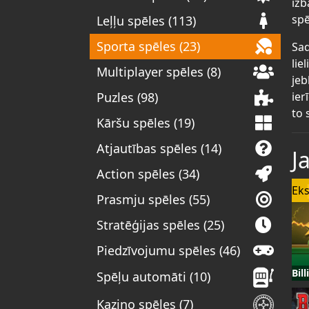
izb
spē
Leļļu spēles (113)
Sporta spēles (23)
Sad
lie
Multiplayer spēles (8)
jeb
ier
Puzles (98)
to 
Kāršu spēles (19)
Atjautības spēles (14)
J
Action spēles (34)
Eks
Prasmju spēles (55)
Stratēģijas spēles (25)
Piedzīvojumu spēles (46)
Bil
Spēļu automāti (10)
Kazino spēles (7)