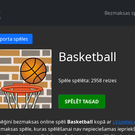
Bezmaksas s
porta spēles
Basketball
Spēle spēlēta: 2958 reizes
SPĒLĒT TAGAD
ēģini bezmaksas online spēli
Basketball
kopā ar
LVspeles
maksas spēle, kuras spēlēšanai nav nepieciešamas iepriek