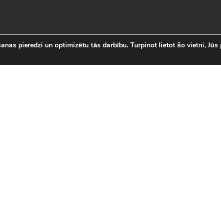
nas pieredzi un optimizētu tās darbību. Turpinot lietot šo vietni, Jūs 
abākās Online Bezmaksas spēl
 online spēļu izvēli Latvijā. Mēs esam apkopojuši visas in
īsi savas mīļākās bezmaksas spēles internetā. LVspeles.com 
ā, sākot ar Sudako un Solitaire un beidzot ar modernām 3D
spēles
|
Jaunākās spēles
|
3D spēles (28)
|
Futbola 
 (23)
|
Leļļu spēles (113)
|
Sporta spēles (23)
|
Mult