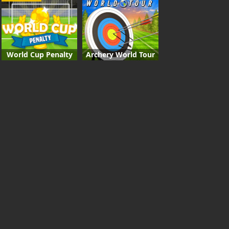
World Cup Penalty
Archery World Tour