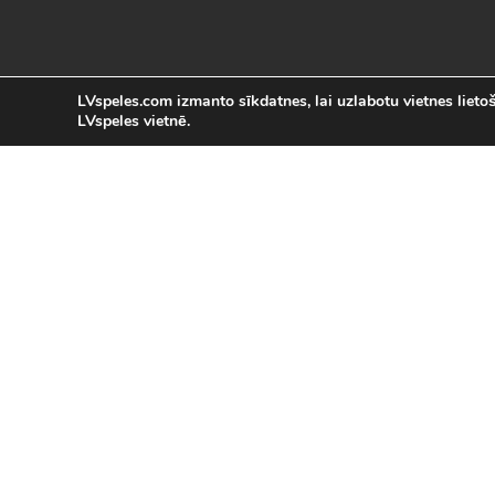
LVspeles.com izmanto sīkdatnes, lai uzlabotu vietnes lietoša
LVspeles vietnē.
L
LVspeles.com piedāvā lielāko bezmaksas
spēles internetā. Pie mums Tu atrad
bezmaksas spēles internet
Bezmaksas spēles
|
Populārākās 
Sacīkšu spēles (29)
|
Vasaras spēles