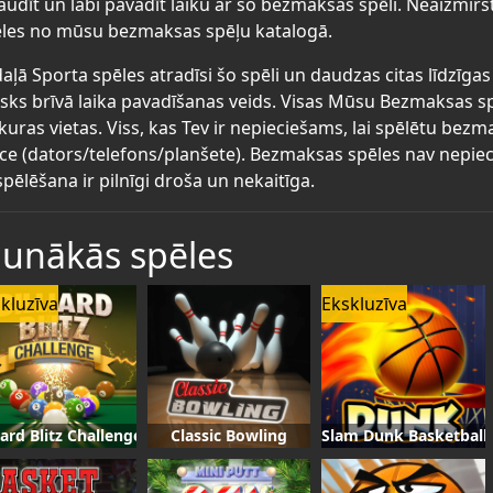
audīt un labi pavadīt laiku ar šo bezmaksas spēli. Neaizmirs
les no mūsu bezmaksas spēļu katalogā.
aļā Sporta spēles atradīsi šo spēli un daudzas citas līdzīg
lisks brīvā laika pavadīšanas veids. Visas Mūsu Bezmaksas s
kuras vietas. Viss, kas Tev ir nepieciešams, lai spēlētu bez
īce (dators/telefons/planšete). Bezmaksas spēles nav nepiec
spēlēšana ir pilnīgi droša un nekaitīga.
aunākās spēles
kluzīva
Ekskluzīva
liard Blitz Challenge
Classic Bowling
Slam Dunk Basketball