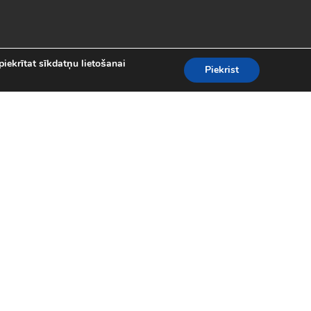
piekrītat sīkdatņu lietošanai
Piekrist
es
teresantākās un aizraujošākās bezmaksas
kolekcijā atradīsi visas populārākās
 motociklu sacīkšu spēlēm.
spēles (24)
|
Līniju spēles (62)
|
iplayer spēles (8)
|
Puzles (98)
|