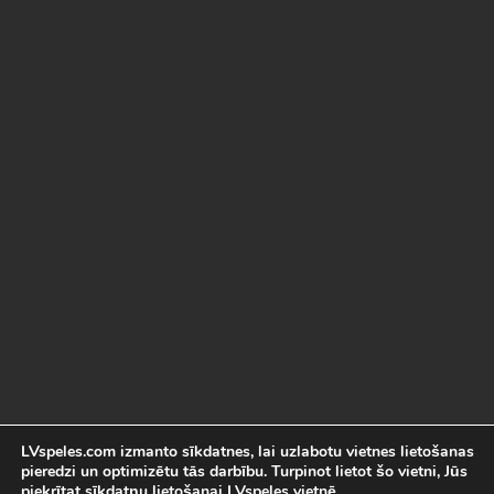
LVspeles.com izmanto sīkdatnes, lai uzlabotu vietnes lietošanas
pieredzi un optimizētu tās darbību. Turpinot lietot šo vietni, Jūs
piekrītat sīkdatņu lietošanai LVspeles vietnē.