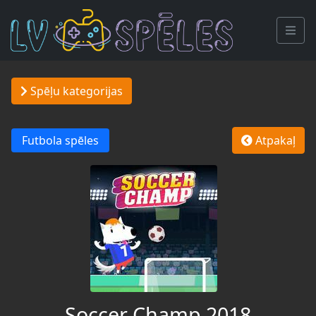
Spēļu kategorijas
Futbola spēles
Atpakaļ
Soccer Champ 2018