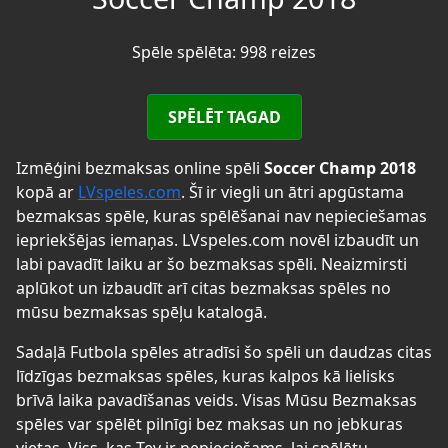
Spēle spēlēta: 998 reizes
SPĒLĒT TAGAD
Izmēģini bezmaksas online spēli
Soccer Champ 2018
kopā ar
LVspeles.com
. Šī ir viegli un ātri apgūstama
bezmaksas spēle, kuras spēlēšanai nav nepieciešamas
iepriekšējas iemaņas. LVspeles.com novēl izbaudīt un
labi pavadīt laiku ar šo bezmaksas spēli. Neaizmirsti
aplūkot un izbaudīt arī citas bezmaksas spēles no
mūsu bezmaksas spēļu katalogā.
Sadaļā Futbola spēles atradīsi šo spēli un daudzas citas
līdzīgas bezmaksas spēles, kuras kalpos kā lielisks
brīvā laika pavadīšanas veids. Visas Mūsu Bezmaksas
spēles var spēlēt pilnīgi bez maksas un no jebkuras
vietas. Viss, kas Tev ir nepieciešams, lai spēlētu