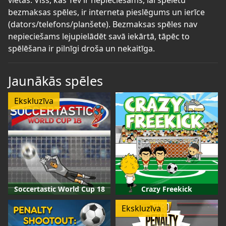
bezmaksas spēles, ir interneta pieslēgums un ierīce
(dators/telefons/planšete). Bezmaksas spēles nav
nepieciešams lejupielādēt savā iekārtā, tāpēc to
spēlēšana ir pilnīgi droša un nekaitīga.
Jaunākās spēles
Ekskluzīva
Soccertastic World Cup 18
Crazy Freekick
Ekskluzīva