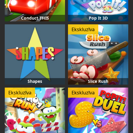
Conduct THIS
Pop It 3D
Ekskluzīva
Shapes
Slice Rush
Ekskluzīva
Ekskluzīva