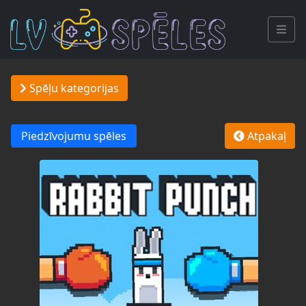
Spēļu kategorijas
Piedzīvojumu spēles
Atpakaļ