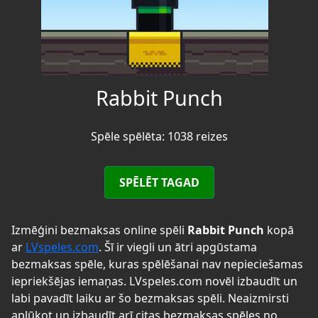
Rabbit Punch
Spēle spēlēta: 1038 reizes
SPĒLĒT TAGAD
Izmēģini bezmaksas online spēli
Rabbit Punch
kopā
ar
LVspeles.com
. Šī ir viegli un ātri apgūstama
bezmaksas spēle, kuras spēlēšanai nav nepieciešamas
iepriekšējas iemaņas. LVspeles.com novēl izbaudīt un
labi pavadīt laiku ar šo bezmaksas spēli. Neaizmirsti
aplūkot un izbaudīt arī citas bezmaksas spēles no