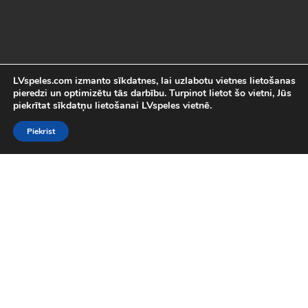
LVspeles.com izmanto sīkdatnes, lai uzlabotu vietnes lietošanas
pieredzi un optimizētu tās darbību. Turpinot lietot šo vietni, Jūs
piekrītat sīkdatņu lietošanai LVspeles vietnē.
Piekrist
Labākās Online Bezmaksas spēles
LVspeles.com piedāvā lielāko bezmaksas online spēļu izvēli
Latvijā. Mēs esam apkopojuši visas interesantākās un