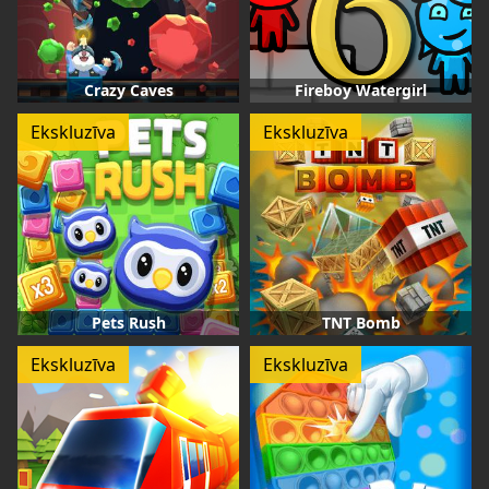
Crazy Caves
Fireboy Watergirl
Ekskluzīva
Ekskluzīva
Pets Rush
TNT Bomb
Ekskluzīva
Ekskluzīva