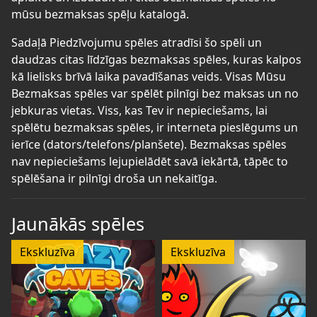
mūsu bezmaksas spēļu katalogā.
Sadaļā Piedzīvojumu spēles atradīsi šo spēli un
daudzas citas līdzīgas bezmaksas spēles, kuras kalpos
kā lielisks brīvā laika pavadīšanas veids. Visas Mūsu
Bezmaksas spēles var spēlēt pilnīgi bez maksas un no
jebkuras vietas. Viss, kas Tev ir nepieciešams, lai
spēlētu bezmaksas spēles, ir interneta pieslēgums un
ierīce (dators/telefons/planšete). Bezmaksas spēles
nav nepieciešams lejupielādēt savā iekārtā, tāpēc to
spēlēšana ir pilnīgi droša un nekaitīga.
Jaunākās spēles
Ekskluzīva
Ekskluzīva