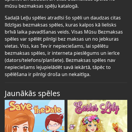
mūsu bezmaksas spēļu katalogā.
Sadaļā Leļļu spēles atradīsi šo spēli un daudzas citas
līdzīgas bezmaksas spēles, kuras kalpos kā lielisks
brīvā laika pavadīšanas veids. Visas Mūsu Bezmaksas
spēles var spēlēt pilnīgi bez maksas un no jebkuras
vietas. Viss, kas Tev ir nepieciešams, lai spēlētu
bezmaksas spēles, ir interneta pieslēgums un ierīce
(dators/telefons/planšete). Bezmaksas spēles nav
nepieciešams lejupielādēt savā iekārtā, tāpēc to
spēlēšana ir pilnīgi droša un nekaitīga.
Jaunākās spēles