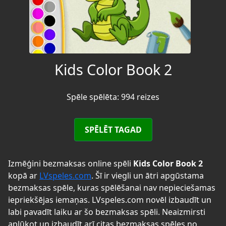
Kids Color Book 2
Spēle spēlēta: 994 reizes
SPĒLĒT TAGAD
Izmēģini bezmaksas online spēli
Kids Color Book 2
kopā ar
LVspeles.com
. Šī ir viegli un ātri apgūstama
bezmaksas spēle, kuras spēlēšanai nav nepieciešamas
iepriekšējas iemaņas. LVspeles.com novēl izbaudīt un
labi pavadīt laiku ar šo bezmaksas spēli. Neaizmirsti
aplūkot un izbaudīt arī citas bezmaksas spēles no