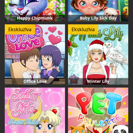
Happy Chipmunk
Baby Lily Sick Day
Ekskluzīva
Ekskluzīva
Office Love
Winter Lily