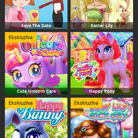
Save The Date
Easter Lily
Ekskluzīva
Cute Unicorn Care
Happy Pony
Ekskluzīva
Ekskluzīva