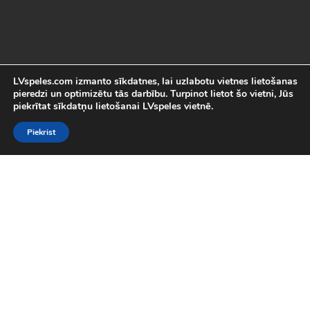
LVspeles.com izmanto sīkdatnes, lai uzlabotu vietnes lietošanas
pieredzi un optimizētu tās darbību. Turpinot lietot šo vietni, Jūs
piekrītat sīkdatņu lietošanai LVspeles vietnē.
Piekrist
Labākās Online Bezmaksas spēles
LVspeles.com piedāvā lielāko bezmaksas online spēļu izvēli
Latvijā. Mēs esam apkopojuši visas interesantākās un