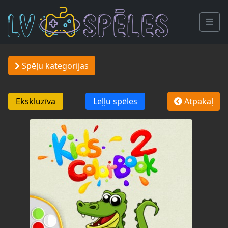
Spēļu kategorijas
Ekskluzīva
Leļļu spēles
Atpakaļ