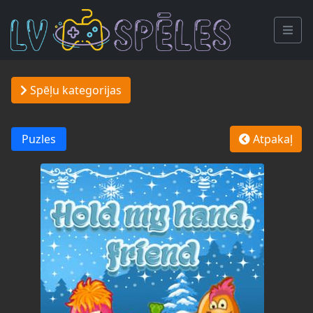
Spēļu kategorijas
Puzles
Atpakaļ