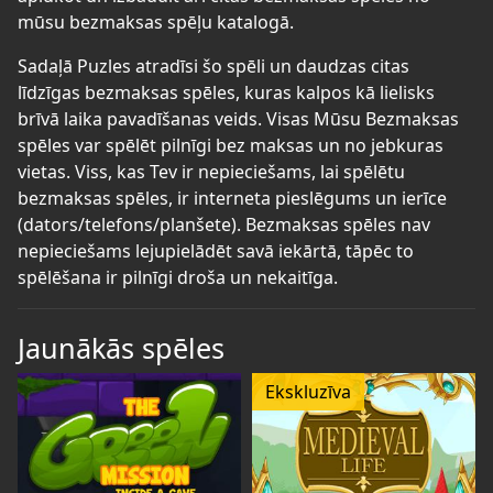
mūsu bezmaksas spēļu katalogā.
Sadaļā Puzles atradīsi šo spēli un daudzas citas
līdzīgas bezmaksas spēles, kuras kalpos kā lielisks
brīvā laika pavadīšanas veids. Visas Mūsu Bezmaksas
spēles var spēlēt pilnīgi bez maksas un no jebkuras
vietas. Viss, kas Tev ir nepieciešams, lai spēlētu
bezmaksas spēles, ir interneta pieslēgums un ierīce
(dators/telefons/planšete). Bezmaksas spēles nav
nepieciešams lejupielādēt savā iekārtā, tāpēc to
spēlēšana ir pilnīgi droša un nekaitīga.
Jaunākās spēles
Ekskluzīva