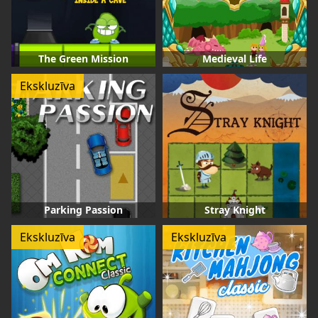
The Green Mission
Medieval Life
Ekskluzīva
Parking Passion
Stray Knight
Ekskluzīva
Ekskluzīva