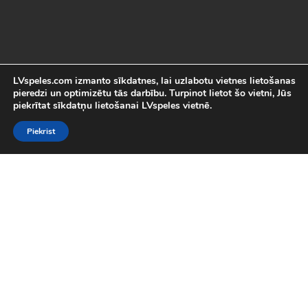
LVspeles.com izmanto sīkdatnes, lai uzlabotu vietnes lietošanas
pieredzi un optimizētu tās darbību. Turpinot lietot šo vietni, Jūs
piekrītat sīkdatņu lietošanai LVspeles vietnē.
Piekrist
Labākās Online Bezmaksas spēles
LVspeles.com piedāvā lielāko bezmaksas online spēļu izvēli
Latvijā. Mēs esam apkopojuši visas interesantākās un