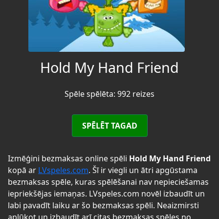
Hold My Hand Friend
Spēle spēlēta: 992 reizes
SPĒLĒT TAGAD
Izmēģini bezmaksas online spēli
Hold My Hand Friend
kopā ar
LVspeles.com
. Šī ir viegli un ātri apgūstama
bezmaksas spēle, kuras spēlēšanai nav nepieciešamas
iepriekšējas iemaņas. LVspeles.com novēl izbaudīt un
labi pavadīt laiku ar šo bezmaksas spēli. Neaizmirsti
aplūkot un izbaudīt arī citas bezmaksas spēles no