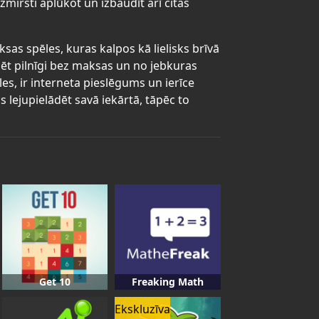
zmirsti aplūkot un izbaudīt arī citas
sas spēles, kuras kalpos kā lielisks brīvā
ēt pilnīgi bez maksas un no jebkuras
les, ir interneta pieslēgums un ierīce
lejupielādēt savā iekārtā, tāpēc to
Get 10
Freaking Math
Ekskluzīva