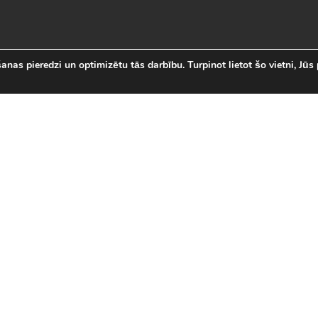
nas pieredzi un optimizētu tās darbību. Turpinot lietot šo vietni, Jūs 
abākās Online Bezmaksas spēl
 online spēļu izvēli Latvijā. Mēs esam apkopojuši visas in
īsi savas mīļākās bezmaksas spēles internetā. LVspeles.com 
ā, sākot ar Sudako un Solitaire un beidzot ar modernām 3D
spēles
|
Jaunākās spēles
|
3D spēles (28)
|
Futbola 
 (23)
|
Leļļu spēles (113)
|
Sporta spēles (23)
|
Mult