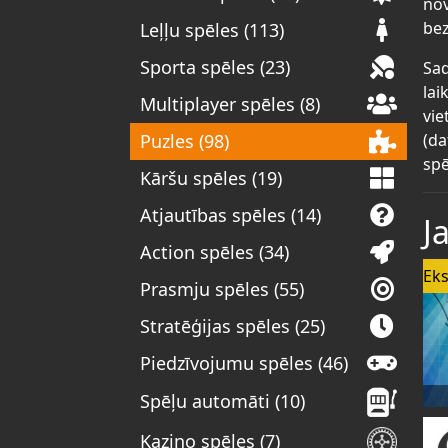
nov
bez
Leļļu spēles (113)
Sporta spēles (23)
Sad
lai
Multiplayer spēles (8)
vie
(da
Puzles (98)
spē
Kāršu spēles (19)
Atjautības spēles (14)
J
Action spēles (34)
Eks
Prasmju spēles (55)
Stratēģijas spēles (25)
Piedzīvojumu spēles (46)
Spēļu automāti (10)
Kazino spēles (7)