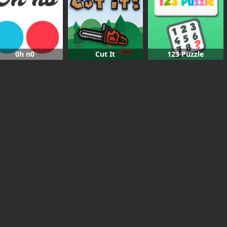
0h n0
Cut It
123 Puzzle