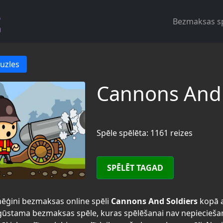
Bezmaksas s
uzles
Cannons And 
Spēle spēlēta: 1161 reizes
SPĒLĒT TAGAD
ēģini bezmaksas online spēli
Cannons And Soldiers
kopā 
ūstama bezmaksas spēle, kuras spēlēšanai nav nepiecieša