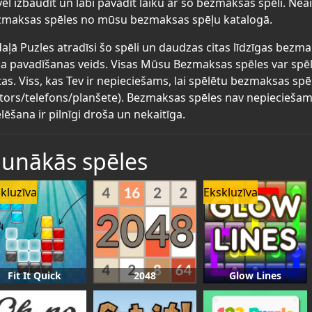
ēl izbaudīt un labi pavadīt laiku ar šo bezmaksas spēli. Neai
maksas spēles no mūsu bezmaksas spēļu katalogā.
aļā Puzles atradīsi šo spēli un daudzas citas līdzīgas bezmak
ka pavadīšanas veids. Visas Mūsu Bezmaksas spēles var spēl
tas. Viss, kas Tev ir nepieciešams, lai spēlētu bezmaksas spē
tors/telefons/planšete). Bezmaksas spēles nav nepieciešams 
lēšana ir pilnīgi droša un nekaitīga.
aunākās spēles
kluzīva
Ekskluzīva
Fit It Quick
2048
Glow Lines