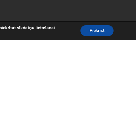
piekrītat sīkdatņu lietošanai
Piekrist
es
teresantākās un aizraujošākās bezmaksas
kolekcijā atradīsi visas populārākās
 motociklu sacīkšu spēlēm.
spēles (24)
|
Līniju spēles (62)
|
iplayer spēles (8)
|
Puzles (98)
|