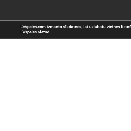
LVspeles.com izmanto sīkdatnes, lai uzlabotu vietnes lietoša
LVspeles vietnē.
L
LVspeles.com piedāvā lielāko bezmaksas
spēles internetā. Pie mums Tu atrad
bezmaksas spēles internet
Bezmaksas spēles
|
Populārākās 
Sacīkšu spēles (29)
|
Vasaras spēles