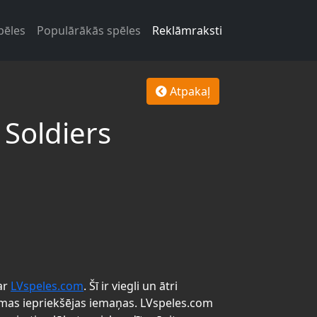
pēles
Populārākās spēles
Reklāmraksti
Atpakaļ
Soldiers
ar
LVspeles.com
. Šī ir viegli un ātri
mas iepriekšējas iemaņas. LVspeles.com