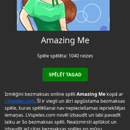
Amazing Me
Spēle spēlēta: 1040 reizes
SPĒLĒT TAGAD
Izmēģini bezmaksas online spēli
Amazing Me
kopā ar
LVspeles.com
. Šī ir viegli un ātri apgūstama bezmaksas
spēle, kuras spēlēšanai nav nepieciešamas iepriekšējas
iemaņas. LVspeles.com novēl izbaudīt un labi pavadīt
laiku ar šo bezmaksas spēli. Neaizmirsti aplūkot un
izbaudīt arī citas bezmaksas spēles no mūsu