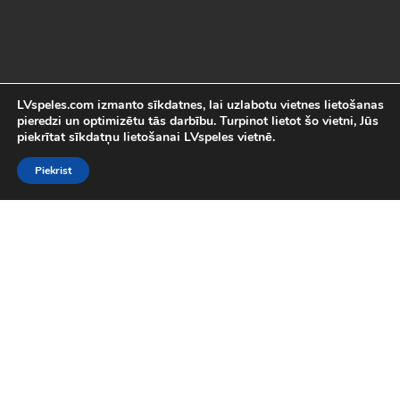
LVspeles.com izmanto sīkdatnes, lai uzlabotu vietnes lietošanas
pieredzi un optimizētu tās darbību. Turpinot lietot šo vietni, Jūs
piekrītat sīkdatņu lietošanai LVspeles vietnē.
Piekrist
Labākās Online Bezmaksas spēles
LVspeles.com piedāvā lielāko bezmaksas online spēļu izvēli
Latvijā. Mēs esam apkopojuši visas interesantākās un