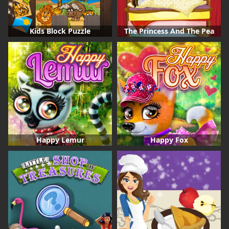
Kids Block Puzzle
The Princess And The Pea
Happy Lemur
Happy Fox