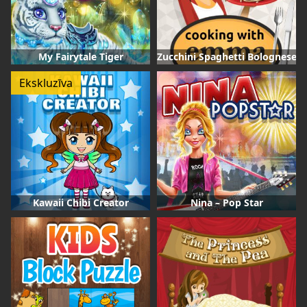
My Fairytale Tiger
Zucchini Spaghetti Bolognese
Ekskluzīva
Kawaii Chibi Creator
Nina – Pop Star