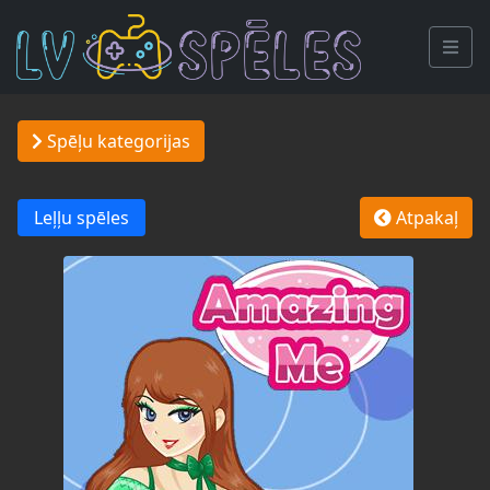
Spēļu kategorijas
Leļļu spēles
Atpakaļ