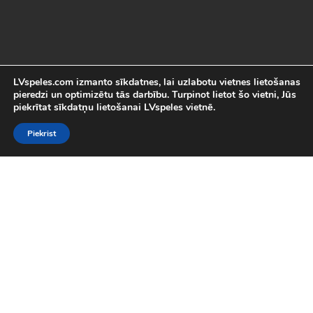
LVspeles.com izmanto sīkdatnes, lai uzlabotu vietnes lietošanas
pieredzi un optimizētu tās darbību. Turpinot lietot šo vietni, Jūs
piekrītat sīkdatņu lietošanai LVspeles vietnē.
Piekrist
Labākās Online Bezmaksas spēles
LVspeles.com piedāvā lielāko bezmaksas online spēļu izvēli
Latvijā. Mēs esam apkopojuši visas interesantākās un