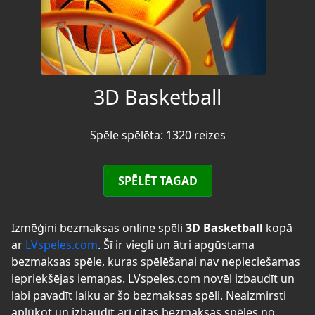
3D Basketball
Spēle spēlēta: 1320 reizes
SPĒLĒT TAGAD
Izmēģini bezmaksas online spēli
3D Basketball
kopā
ar
LVspeles.com
. Šī ir viegli un ātri apgūstama
bezmaksas spēle, kuras spēlēšanai nav nepieciešamas
iepriekšējas iemaņas. LVspeles.com novēl izbaudīt un
labi pavadīt laiku ar šo bezmaksas spēli. Neaizmirsti
aplūkot un izbaudīt arī citas bezmaksas spēles no