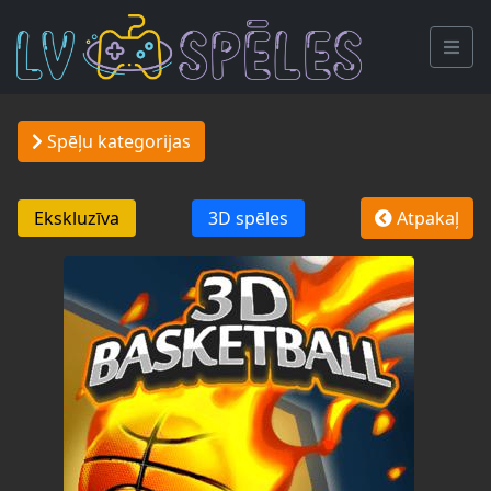
Spēļu kategorijas
Ekskluzīva
3D spēles
Atpakaļ