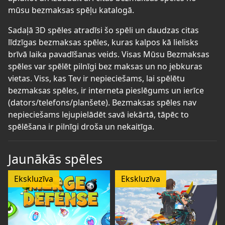
mūsu bezmaksas spēļu katalogā.
Sadaļā 3D spēles atradīsi šo spēli un daudzas citas
līdzīgas bezmaksas spēles, kuras kalpos kā lielisks
brīvā laika pavadīšanas veids. Visas Mūsu Bezmaksas
spēles var spēlēt pilnīgi bez maksas un no jebkuras
vietas. Viss, kas Tev ir nepieciešams, lai spēlētu
bezmaksas spēles, ir interneta pieslēgums un ierīce
(dators/telefons/planšete). Bezmaksas spēles nav
nepieciešams lejupielādēt savā iekārtā, tāpēc to
spēlēšana ir pilnīgi droša un nekaitīga.
Jaunākās spēles
Ekskluzīva
Ekskluzīva