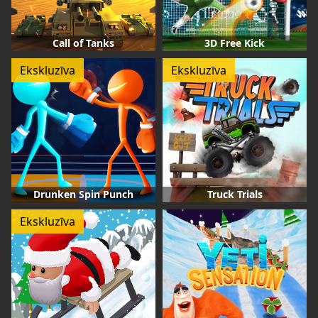
Call of Tanks
3D Free Kick
Ekskluzīva
Ekskluzīva
Drunken Spin Punch
Truck Trials
Ekskluzīva