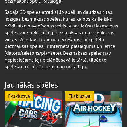
bezmaksas spēļu katalogā.
Sadaļā 3D spēles atradīsi šo spēli un daudzas citas
līdzīgas bezmaksas spēles, kuras kalpos kā lielisks
brīvā laika pavadīšanas veids. Visas Mūsu Bezmaksas
spēles var spēlēt pilnīgi bez maksas un no jebkuras
vietas. Viss, kas Tev ir nepieciešams, lai spēlētu
bezmaksas spēles, ir interneta pieslēgums un ierīce
(dators/telefons/planšete). Bezmaksas spēles nav
nepieciešams lejupielādēt savā iekārtā, tāpēc to
spēlēšana ir pilnīgi droša un nekaitīga.
Jaunākās spēles
Ekskluzīva
Ekskluzīva