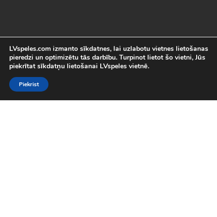
LVspeles.com izmanto sīkdatnes, lai uzlabotu vietnes lietošanas
pieredzi un optimizētu tās darbību. Turpinot lietot šo vietni, Jūs
piekrītat sīkdatņu lietošanai LVspeles vietnē.
Piekrist
Labākās Online Bezmaksas spēles
LVspeles.com piedāvā lielāko bezmaksas online spēļu izvēli
Latvijā. Mēs esam apkopojuši visas interesantākās un
aizraujošākās bezmaksas spēles internetā. Pie mums Tu