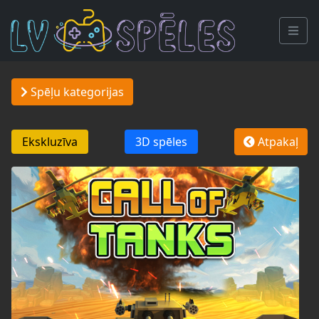
Spēļu kategorijas
Ekskluzīva
3D spēles
Atpakaļ