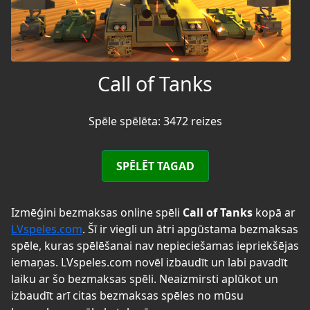
Call of Tanks
Spēle spēlēta: 3472 reizes
SPĒLĒT TAGAD
Izmēģini bezmaksas online spēli
Call of Tanks
kopā ar
LVspeles.com
. Šī ir viegli un ātri apgūstama bezmaksas
spēle, kuras spēlēšanai nav nepieciešamas iepriekšējas
iemaņas. LVspeles.com novēl izbaudīt un labi pavadīt
laiku ar šo bezmaksas spēli. Neaizmirsti aplūkot un
izbaudīt arī citas bezmaksas spēles no mūsu