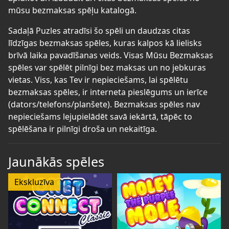
mūsu bezmaksas spēļu katalogā.
Sadaļā Puzles atradīsi šo spēli un daudzas citas
līdzīgas bezmaksas spēles, kuras kalpos kā lielisks
brīvā laika pavadīšanas veids. Visas Mūsu Bezmaksas
spēles var spēlēt pilnīgi bez maksas un no jebkuras
vietas. Viss, kas Tev ir nepieciešams, lai spēlētu
bezmaksas spēles, ir interneta pieslēgums un ierīce
(dators/telefons/planšete). Bezmaksas spēles nav
nepieciešams lejupielādēt savā iekārtā, tāpēc to
spēlēšana ir pilnīgi droša un nekaitīga.
Jaunākās spēles
Ekskluzīva