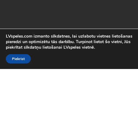
LVspeles.com izmanto sīkdatnes, lai uzlabotu vietnes lietošanas
pieredzi un optimizētu tās darbību. Turpinot lietot šo vietni, Jūs
piekrītat sīkdatņu lietošanai LVspeles vietnē.
Piekrist
Labākās Online Bezmaksas spēles
LVspeles.com piedāvā lielāko bezmaksas online spēļu izvēli
Latvijā. Mēs esam apkopojuši visas interesantākās un