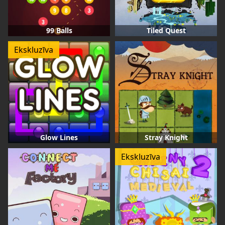
99 Balls
Tiled Quest
Ekskluzīva
Glow Lines
Stray Knight
Ekskluzīva