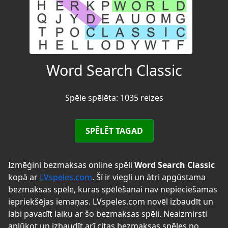
Word Search Classic
Spēle spēlēta: 1035 reizes
SPĒLĒT TAGAD
Izmēģini bezmaksas online spēli
Word Search Classic
kopā ar
LVspeles.com
. Šī ir viegli un ātri apgūstama
bezmaksas spēle, kuras spēlēšanai nav nepieciešamas
iepriekšējas iemaņas. LVspeles.com novēl izbaudīt un
labi pavadīt laiku ar šo bezmaksas spēli. Neaizmirsti
aplūkot un izbaudīt arī citas bezmaksas spēles no