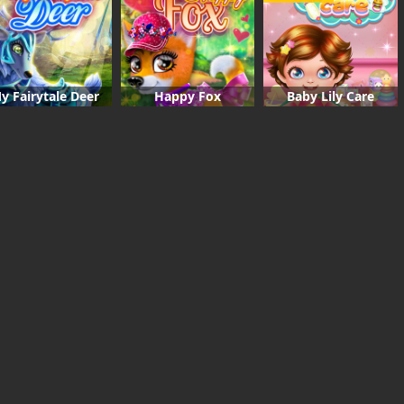
y Fairytale Deer
Happy Fox
Baby Lily Care