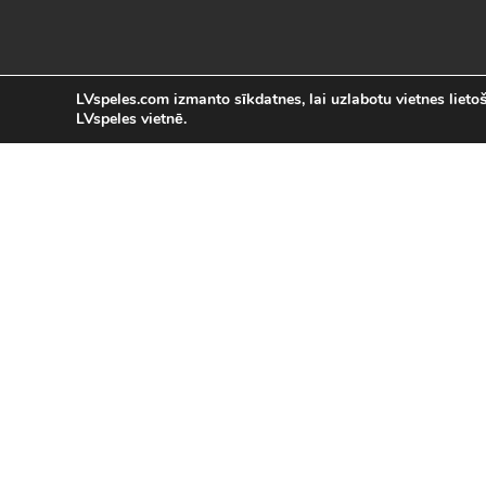
LVspeles.com izmanto sīkdatnes, lai uzlabotu vietnes lietoša
LVspeles vietnē.
L
LVspeles.com piedāvā lielāko bezmaksas
spēles internetā. Pie mums Tu atrad
bezmaksas spēles internet
Bezmaksas spēles
|
Populārākās 
Sacīkšu spēles (29)
|
Vasaras spēles