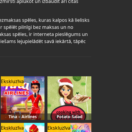
zmirsti aplūkot un izbaudīt arī citas
bezmaksas spēles, kuras kalpos kā lielisks
r spēlēt pilnīgi bez maksas un no
maksas spēles, ir interneta pieslēgums un
iešams lejupielādēt savā iekārtā, tāpēc
Ekskluzīva
Tina – Airlines
Potato Salad
Ekskluzīva
Ekskluzīva