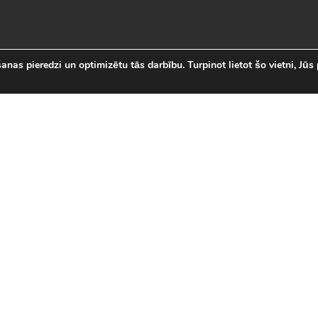
nas pieredzi un optimizētu tās darbību. Turpinot lietot šo vietni, Jūs 
abākās Online Bezmaksas spēl
 online spēļu izvēli Latvijā. Mēs esam apkopojuši visas in
īsi savas mīļākās bezmaksas spēles internetā. LVspeles.com 
ā, sākot ar Sudako un Solitaire un beidzot ar modernām 3D
spēles
|
Jaunākās spēles
|
3D spēles (28)
|
Futbola 
 (23)
|
Leļļu spēles (113)
|
Sporta spēles (23)
|
Mult