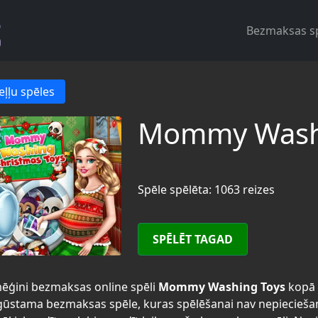
Bezmaksas s
eļļu spēles
Mommy Wash
Spēle spēlēta: 1063 reizes
SPĒLĒT TAGAD
ēģini bezmaksas online spēli
Mommy Washing Toys
kopā
ūstama bezmaksas spēle, kuras spēlēšanai nav nepiecieša