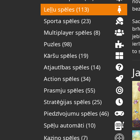
nov
bez
Leļļu spēles (113)
Sporta spēles (23)
Sad
brī
Multiplayer spēles (8)
jeb
ier
Puzles (98)
to 
Kāršu spēles (19)
Atjautības spēles (14)
J
Action spēles (34)
Prasmju spēles (55)
Stratēģijas spēles (25)
Piedzīvojumu spēles (46)
Spēļu automāti (10)
Kazino spēles (7)