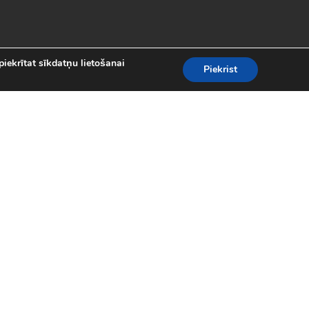
piekrītat sīkdatņu lietošanai
Piekrist
es
teresantākās un aizraujošākās bezmaksas
kolekcijā atradīsi visas populārākās
 motociklu sacīkšu spēlēm.
spēles (24)
|
Līniju spēles (62)
|
iplayer spēles (8)
|
Puzles (98)
|