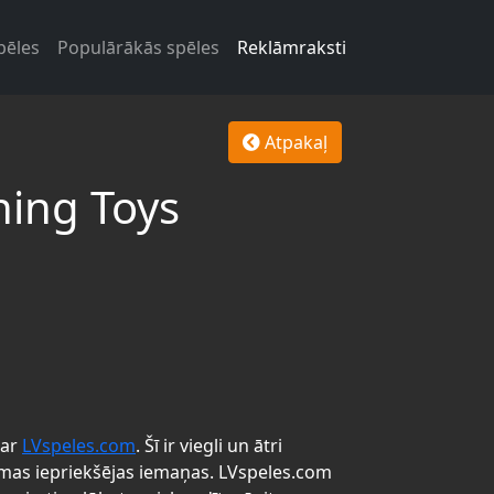
pēles
Populārākās spēles
Reklāmraksti
Atpakaļ
ing Toys
 ar
LVspeles.com
. Šī ir viegli un ātri
mas iepriekšējas iemaņas. LVspeles.com