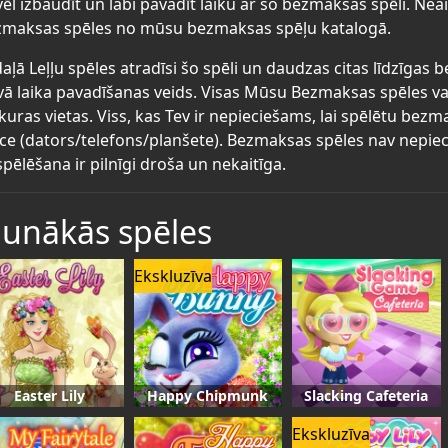
ēl izbaudīt un labi pavadīt laiku ar šo bezmaksas spēli. Neai
maksas spēles no mūsu bezmaksas spēļu katalogā.
aļā Leļļu spēles atradīsi šo spēli un daudzas citas līdzīgas 
vā laika pavadīšanas veids. Visas Mūsu Bezmaksas spēles va
kuras vietas. Viss, kas Tev ir nepieciešams, lai spēlētu bez
īce (dators/telefons/planšete). Bezmaksas spēles nav nepiec
spēlēšana ir pilnīgi droša un nekaitīga.
aunākās spēles
Ekskluzīva
Easter Lily
Happy Chipmunk
Slacking Cafeteria
Ekskluzīva