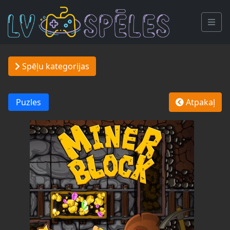
Spēļu kategorijas
Puzles
Atpakaļ