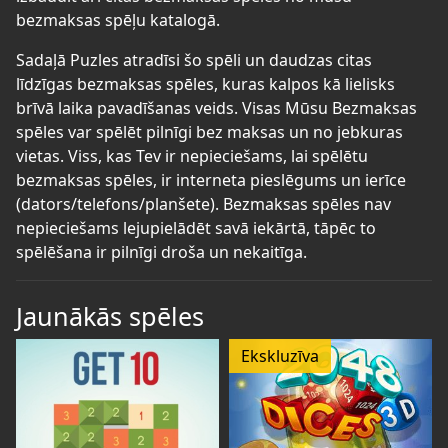
bezmaksas spēļu katalogā.
Sadaļā Puzles atradīsi šo spēli un daudzas citas
līdzīgas bezmaksas spēles, kuras kalpos kā lielisks
brīvā laika pavadīšanas veids. Visas Mūsu Bezmaksas
spēles var spēlēt pilnīgi bez maksas un no jebkuras
vietas. Viss, kas Tev ir nepieciešams, lai spēlētu
bezmaksas spēles, ir interneta pieslēgums un ierīce
(dators/telefons/planšete). Bezmaksas spēles nav
nepieciešams lejupielādēt savā iekārtā, tāpēc to
spēlēšana ir pilnīgi droša un nekaitīga.
Jaunākās spēles
Ekskluzīva