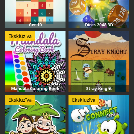
Get 10
Dices 2048 3D
Ekskluzīva
Mandala Coloring Book
Stray Knight
Ekskluzīva
Ekskluzīva