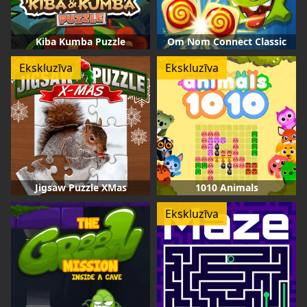
Kiba Kumba Puzzle
Om Nom Connect Classic
Ekskluzīva
Ekskluzīva
Jigsaw Puzzle XMas
1010 Animals
Ekskluzīva