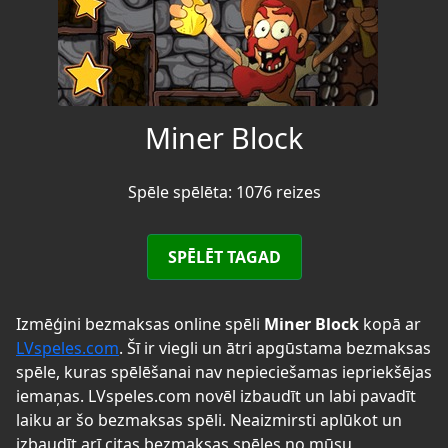
Miner Block
Spēle spēlēta: 1076 reizes
SPĒLĒT TAGAD
Izmēģini bezmaksas online spēli
Miner Block
kopā ar
LVspeles.com
. Šī ir viegli un ātri apgūstama bezmaksas
spēle, kuras spēlēšanai nav nepieciešamas iepriekšējas
iemaņas. LVspeles.com novēl izbaudīt un labi pavadīt
laiku ar šo bezmaksas spēli. Neaizmirsti aplūkot un
izbaudīt arī citas bezmaksas spēles no mūsu