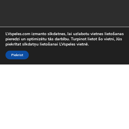
LVspeles.com izmanto sīkdatnes, lai uzlabotu vietnes lietošanas
pieredzi un optimizētu tās darbību. Turpinot lietot šo vietni, Jūs
piekrītat sīkdatņu lietošanai LVspeles vietnē.
Piekrist
Labākās Online Bezmaksas spēles
LVspeles.com piedāvā lielāko bezmaksas online spēļu izvēli
Latvijā. Mēs esam apkopojuši visas interesantākās un