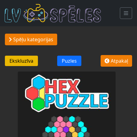
Spēļu kategorijas
Ekskluzīva
Puzles
Atpakaļ