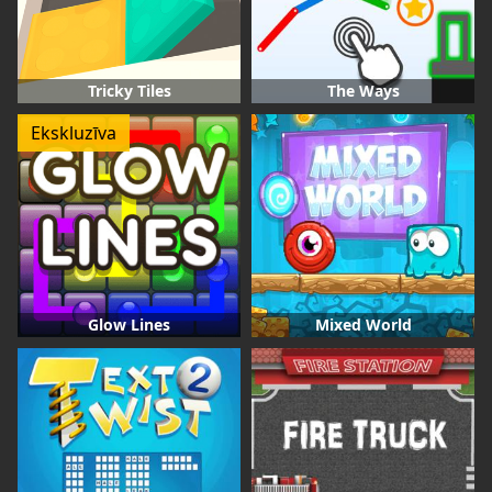
Tricky Tiles
The Ways
Ekskluzīva
Glow Lines
Mixed World