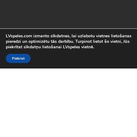
LVspeles.com izmanto sīkdatnes, lai uzlabotu vietnes lietošanas
pieredzi un optimizētu tās darbību. Turpinot lietot šo vietni, Jūs
piekrītat sīkdatņu lietošanai LVspeles vietnē.
Piekrist
Labākās Online Bezmaksas spēles
LVspeles.com piedāvā lielāko bezmaksas online spēļu izvēli
Latvijā. Mēs esam apkopojuši visas interesantākās un