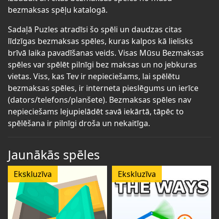
bezmaksas spēļu katalogā.
Sadaļā Puzles atradīsi šo spēli un daudzas citas
līdzīgas bezmaksas spēles, kuras kalpos kā lielisks
brīvā laika pavadīšanas veids. Visas Mūsu Bezmaksas
spēles var spēlēt pilnīgi bez maksas un no jebkuras
vietas. Viss, kas Tev ir nepieciešams, lai spēlētu
bezmaksas spēles, ir interneta pieslēgums un ierīce
(dators/telefons/planšete). Bezmaksas spēles nav
nepieciešams lejupielādēt savā iekārtā, tāpēc to
spēlēšana ir pilnīgi droša un nekaitīga.
Jaunākās spēles
Ekskluzīva
Ekskluzīva