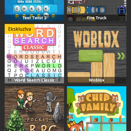
Text Twist 2
Fire Truck
Ekskluzīva
Word Search Classic
Woblox