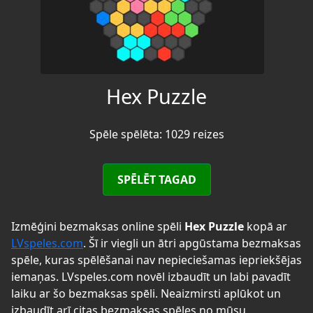
Hex Puzzle
Spēle spēlēta: 1029 reizes
SPĒLĒT TAGAD
Izmēģini bezmaksas online spēli
Hex Puzzle
kopā ar
LVspeles.com
. Šī ir viegli un ātri apgūstama bezmaksas
spēle, kuras spēlēšanai nav nepieciešamas iepriekšējas
iemaņas. LVspeles.com novēl izbaudīt un labi pavadīt
laiku ar šo bezmaksas spēli. Neaizmirsti aplūkot un
izbaudīt arī citas bezmaksas spēles no mūsu