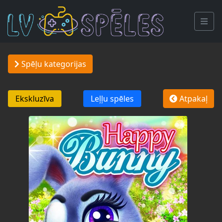
Spēļu kategorijas
Ekskluzīva
Leļļu spēles
Atpakaļ