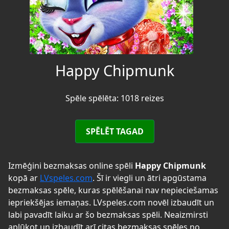
Happy Chipmunk
Spēle spēlēta: 1018 reizes
SPĒLĒT TAGAD
Izmēģini bezmaksas online spēli
Happy Chipmunk
kopā ar
LVspeles.com
. Šī ir viegli un ātri apgūstama
bezmaksas spēle, kuras spēlēšanai nav nepieciešamas
iepriekšējas iemaņas. LVspeles.com novēl izbaudīt un
labi pavadīt laiku ar šo bezmaksas spēli. Neaizmirsti
aplūkot un izbaudīt arī citas bezmaksas spēles no