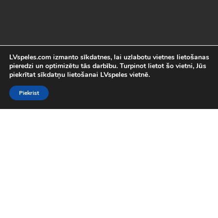
LVspeles.com izmanto sīkdatnes, lai uzlabotu vietnes lietošanas
pieredzi un optimizētu tās darbību. Turpinot lietot šo vietni, Jūs
piekrītat sīkdatņu lietošanai LVspeles vietnē.
Piekrist
Labākās Online Bezmaksas spēles
LVspeles.com piedāvā lielāko bezmaksas online spēļu izvēli
Latvijā. Mēs esam apkopojuši visas interesantākās un