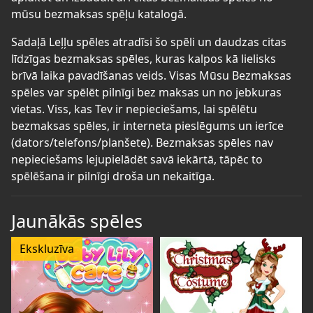
mūsu bezmaksas spēļu katalogā.
Sadaļā Leļļu spēles atradīsi šo spēli un daudzas citas
līdzīgas bezmaksas spēles, kuras kalpos kā lielisks
brīvā laika pavadīšanas veids. Visas Mūsu Bezmaksas
spēles var spēlēt pilnīgi bez maksas un no jebkuras
vietas. Viss, kas Tev ir nepieciešams, lai spēlētu
bezmaksas spēles, ir interneta pieslēgums un ierīce
(dators/telefons/planšete). Bezmaksas spēles nav
nepieciešams lejupielādēt savā iekārtā, tāpēc to
spēlēšana ir pilnīgi droša un nekaitīga.
Jaunākās spēles
Ekskluzīva