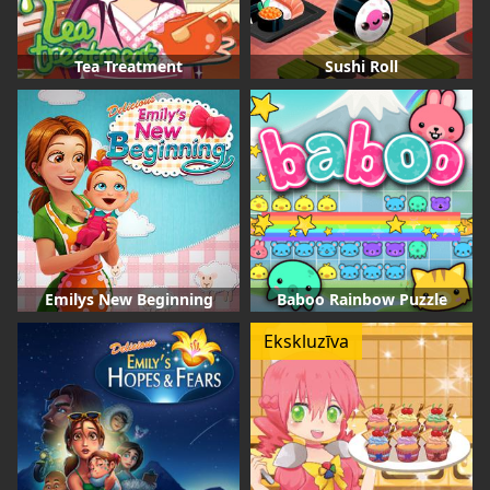
Tea Treatment
Sushi Roll
Emilys New Beginning
Baboo Rainbow Puzzle
Ekskluzīva