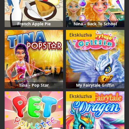
French Apple Pie
Nina – Back To School
Ekskluzīva
Tina – Pop Star
My Fairytale Griffin
Ekskluzīva