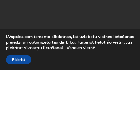
LVspeles.com izmanto sīkdatnes, lai uzlabotu vietnes lietošanas
pieredzi un optimizētu tās darbību. Turpinot lietot šo vietni, Jūs
piekrītat sīkdatņu lietošanai LVspeles vietnē.
Piekrist
Labākās Online Bezmaksas spēles
LVspeles.com piedāvā lielāko bezmaksas online spēļu izvēli
Latvijā. Mēs esam apkopojuši visas interesantākās un