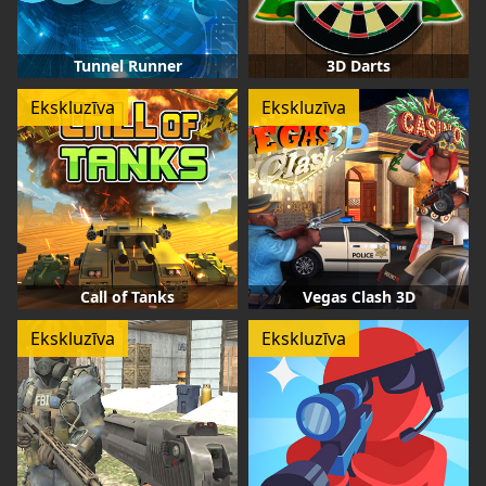
Tunnel Runner
3D Darts
Ekskluzīva
Ekskluzīva
Call of Tanks
Vegas Clash 3D
Ekskluzīva
Ekskluzīva