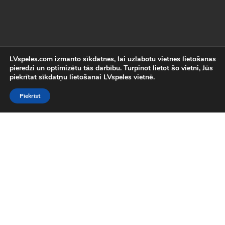
LVspeles.com izmanto sīkdatnes, lai uzlabotu vietnes lietošanas
pieredzi un optimizētu tās darbību. Turpinot lietot šo vietni, Jūs
piekrītat sīkdatņu lietošanai LVspeles vietnē.
Piekrist
Labākās Online Bezmaksas spēles
LVspeles.com piedāvā lielāko bezmaksas online spēļu izvēli
Latvijā. Mēs esam apkopojuši visas interesantākās un