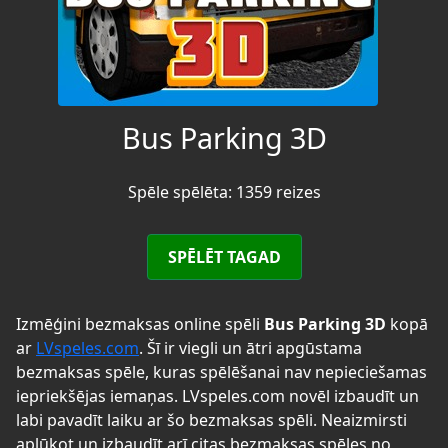
Bus Parking 3D
Spēle spēlēta: 1359 reizes
SPĒLĒT TAGAD
Izmēģini bezmaksas online spēli
Bus Parking 3D
kopā
ar
LVspeles.com
. Šī ir viegli un ātri apgūstama
bezmaksas spēle, kuras spēlēšanai nav nepieciešamas
iepriekšējas iemaņas. LVspeles.com novēl izbaudīt un
labi pavadīt laiku ar šo bezmaksas spēli. Neaizmirsti
aplūkot un izbaudīt arī citas bezmaksas spēles no