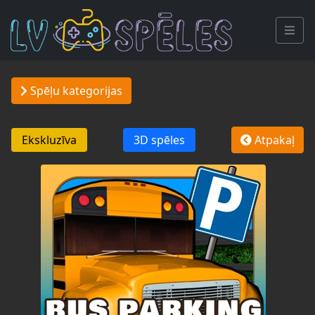
Spēļu kategorijas
Ekskluzīva
3D spēles
Atpakaļ