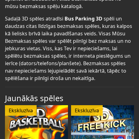
mūsu bezmaksas spēļu katalogā.
Sadaļā 3D spēles atradīsi
Bus Parking 3D
spēli un
daudzas citas līdzīgas bezmaksas spēles, kuras kalpos
kā lielisks brīvā laika pavadīšanas veids. Visas Mūsu
Bezmaksas spēles var spēlēt pilnīgi bez maksas un no
jebkuras vietas. Viss, kas Tev ir nepieciešams, lai
spēlētu bezmaksas spēles, ir interneta pieslēgums un
ierīce (dators/telefons/planšete). Bezmaksas spēles
nav nepieciešams lejupielādēt savā iekārtā, tāpēc to
spēlēšana ir pilnīgi droša un nekaitīga.
Jaunākās spēles
Ekskluzīva
Ekskluzīva