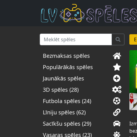
E
Bezmaksas spēles
Populārākās spēles
Jaunākās spēles
3D spēles (28)
Futbola spēles (24)
Līniju spēles (62)
Sacīkšu spēles (29)
Izm
bez
Vasaras spēles (23)