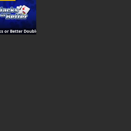
ks or Better Double Up